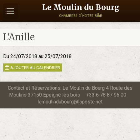
Le Moulin du Bourg
chambres d'hôtes b&b
L'Anille
Du 24/07/2018
au 25/07/2018
AJOUTER AU CALENDRIER
Contact et Réservations: Le Moulin du Bourg 4 Route des
Moulins 37150 Epeigné les bois +33 6 78 87 96 00
lemoulindubourg@laposte.net