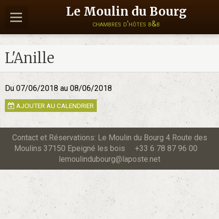
Le Moulin du Bourg
chambres d'hôtes b&b
L'Anille
Du 07/06/2018
au 08/06/2018
AJOUTER AU CALENDRIER
Contact et Réservations: Le Moulin du Bourg 4 Route des
Moulins 37150 Epeigné les bois +33 6 78 87 96 00
lemoulindubourg@laposte.net