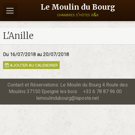
Le Moulin du Bourg
chambres d'hôtes b&b
L'Anille
Du 16/07/2018
au 20/07/2018
AJOUTER AU CALENDRIER
Contact et Réservations: Le Moulin du Bourg 4 Route des
Moulins 37150 Epeigné les bois +33 6 78 87 96 00
lemoulindubourg@laposte.net