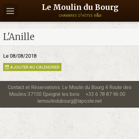
Le Moulin du Bourg
chambres d'hôtes b&b
L'Anille
Le 08/08/2018
AJOUTER AU CALENDRIER
Contact et Réservations: Le Moulin du Bourg 4 Route des
Moulins 37150 Epeigné les bois +33 6 78 87 96 00
lemoulindubourg@laposte.net