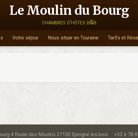
Le Moulin du Bourg
chambres d'hôtes b&b
es
Votre séjour
Nous situer en Touraine
Tarifs et Rés
u Bourg 4 Route des Moulins 37150 Epeigné les bois +33 6 78