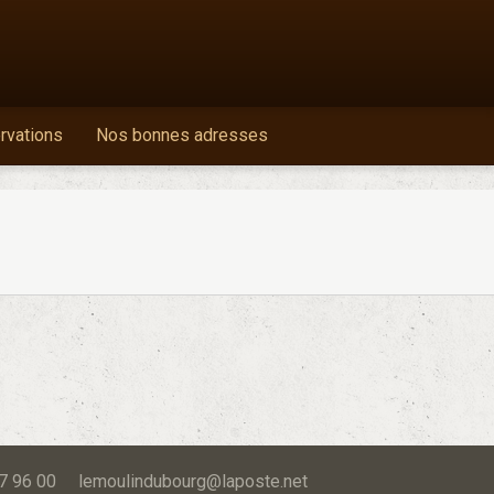
ervations
Nos bonnes adresses
 87 96 00 lemoulindubourg@laposte.net