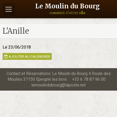
Le Moulin du Bourg
chambres d'hôtes b&b
L'Anille
Le 23/06/2018
AJOUTER AU CALENDRIER
Contact et Réservations: Le Moulin du Bourg 4 Route des
Moulins 37150 Epeigné les bois +33 6 78 87 96 00
lemoulindubourg@laposte.net