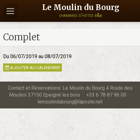
Le Moulin du Bourg
chambres d'hôtes b&b
Complet
Du 06/07/2019
au 08/07/2019
AJOUTER AU CALENDRIER
Contact et Réservations: Le Moulin du Bourg 4 Route des
Moulins 37150 Epeigné les bois +33 6 78 87 96 00
lemoulindubourg@laposte.net