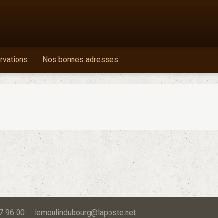
ervations
Nos bonnes adresses
 87 96 00 lemoulindubourg@laposte.net