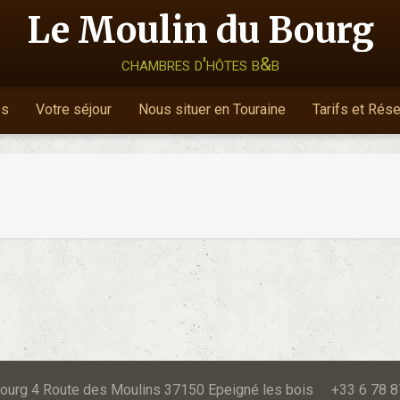
Le Moulin du Bourg
chambres d'hôtes b&b
es
Votre séjour
Nous situer en Touraine
Tarifs et Rés
u Bourg 4 Route des Moulins 37150 Epeigné les bois +33 6 78