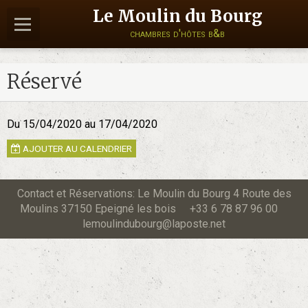
Le Moulin du Bourg
chambres d'hôtes b&b
Réservé
Du 15/04/2020
au 17/04/2020
AJOUTER AU CALENDRIER
Contact et Réservations: Le Moulin du Bourg 4 Route des
Moulins 37150 Epeigné les bois +33 6 78 87 96 00
lemoulindubourg@laposte.net