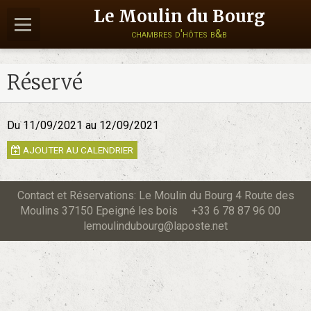
Le Moulin du Bourg
chambres d'hôtes b&b
Réservé
Du 11/09/2021
au 12/09/2021
AJOUTER AU CALENDRIER
Contact et Réservations: Le Moulin du Bourg 4 Route des
Moulins 37150 Epeigné les bois +33 6 78 87 96 00
lemoulindubourg@laposte.net