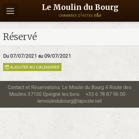
Le Moulin du Bourg
chambres d'hôtes b&b
Réservé
Du 07/07/2021
au 09/07/2021
AJOUTER AU CALENDRIER
Contact et Réservations: Le Moulin du Bourg 4 Route des
Moulins 37150 Epeigné les bois +33 6 78 87 96 00
lemoulindubourg@laposte.net