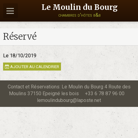
Le Moulin du Bourg
chambres d'hôtes b&b
Réservé
Le 18/10/2019
AJOUTER AU CALENDRIER
Contact et Réservations: Le Moulin du Bourg 4 Route des
Moulins 37150 Epeigné les bois +33 6 78 87 96 00
lemoulindubourg@laposte.net