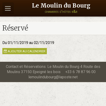
Le Moulin du Bourg
chambres d'hôtes b&b
Réservé
Du 01/11/2019
au 02/11/2019
AJOUTER AU CALENDRIER
Contact et Réservations: Le Moulin du Bourg 4 Route des
Moulins 37150 Epeigné les bois +33 6 78 87 96 00
lemoulindubourg@laposte.net