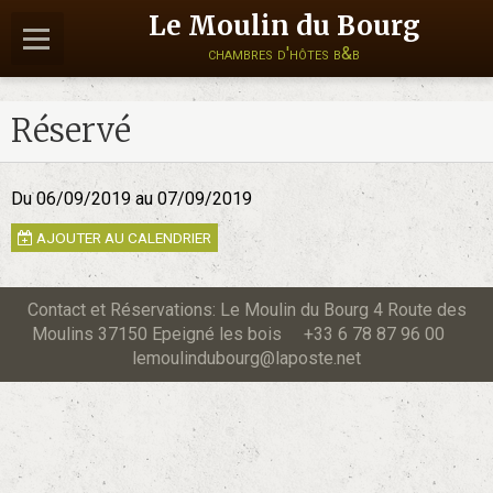
Le Moulin du Bourg
chambres d'hôtes b&b
Réservé
Du 06/09/2019
au 07/09/2019
AJOUTER AU CALENDRIER
Contact et Réservations: Le Moulin du Bourg 4 Route des
Moulins 37150 Epeigné les bois +33 6 78 87 96 00
lemoulindubourg@laposte.net