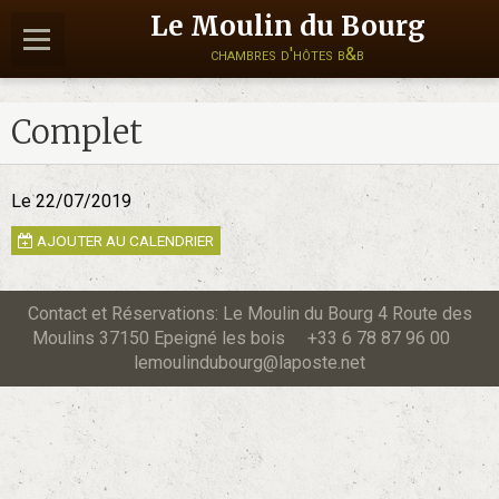
Le Moulin du Bourg
chambres d'hôtes b&b
Complet
Le 22/07/2019
AJOUTER AU CALENDRIER
Contact et Réservations: Le Moulin du Bourg 4 Route des
Moulins 37150 Epeigné les bois +33 6 78 87 96 00
lemoulindubourg@laposte.net