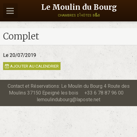
Le Moulin du Bourg
chambres d'hôtes b&b
Complet
Le 20/07/2019
AJOUTER AU CALENDRIER
Contact et Réservations: Le Moulin du Bourg 4 Route des
Moulins 37150 Epeigné les bois +33 6 78 87 96 00
lemoulindubourg@laposte.net