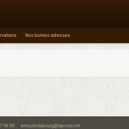
ervations
Nos bonnes adresses
 87 96 00 lemoulindubourg@laposte.net