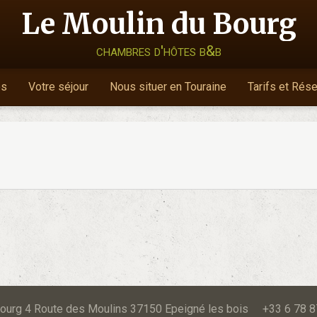
Le Moulin du Bourg
chambres d'hôtes b&b
es
Votre séjour
Nous situer en Touraine
Tarifs et Rés
u Bourg 4 Route des Moulins 37150 Epeigné les bois +33 6 78