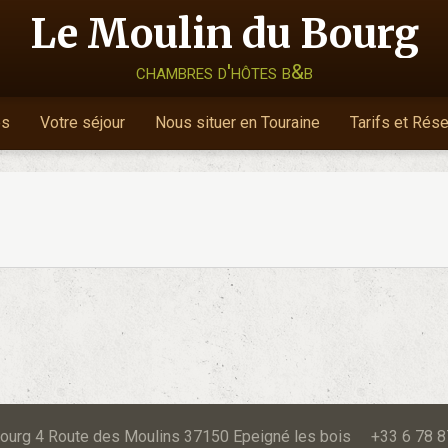
Le Moulin du Bourg
chambres d'hôtes b&b
es
Votre séjour
Nous situer en Touraine
Tarifs et Rés
u Bourg 4 Route des Moulins 37150 Epeigné les bois +33 6 78