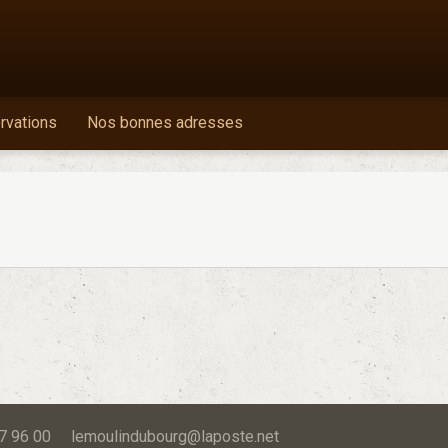
ervations
Nos bonnes adresses
 87 96 00 lemoulindubourg@laposte.net