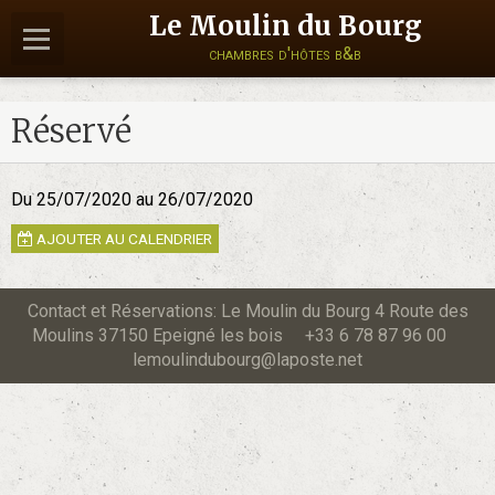
Le Moulin du Bourg
chambres d'hôtes b&b
Réservé
Du 25/07/2020
au 26/07/2020
AJOUTER AU CALENDRIER
Contact et Réservations: Le Moulin du Bourg 4 Route des
Moulins 37150 Epeigné les bois +33 6 78 87 96 00
lemoulindubourg@laposte.net