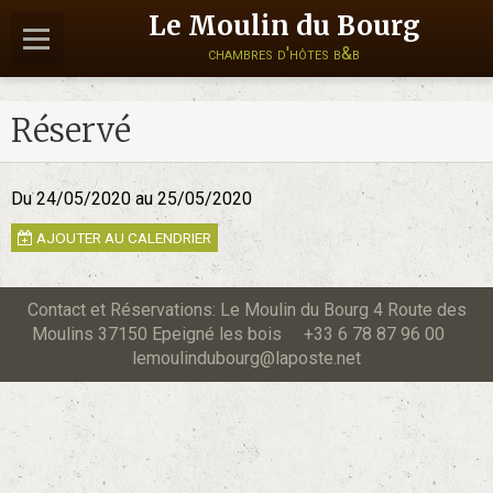
Le Moulin du Bourg
chambres d'hôtes b&b
Réservé
Du 24/05/2020
au 25/05/2020
AJOUTER AU CALENDRIER
Contact et Réservations: Le Moulin du Bourg 4 Route des
Moulins 37150 Epeigné les bois +33 6 78 87 96 00
lemoulindubourg@laposte.net