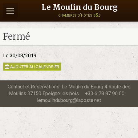
Le Moulin du Bourg
chambres d'hôtes b&b
Fermé
Le 30/08/2019
AJOUTER AU CALENDRIER
Contact et Réservations: Le Moulin du Bourg 4 Route des
Moulins 37150 Epeigné les bois +33 6 78 87 96 00
lemoulindubourg@laposte.net