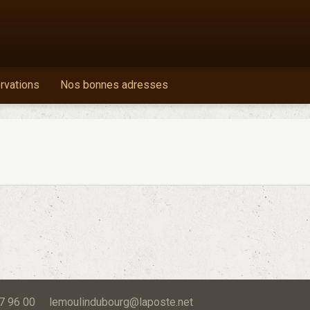
ervations
Nos bonnes adresses
 87 96 00 lemoulindubourg@laposte.net