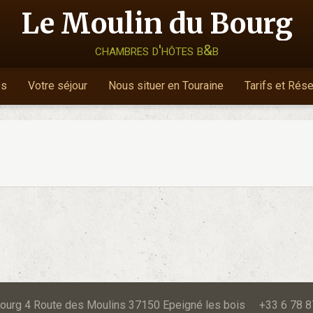
Le Moulin du Bourg
chambres d'hôtes b&b
es
Votre séjour
Nous situer en Touraine
Tarifs et Rés
u Bourg 4 Route des Moulins 37150 Epeigné les bois +33 6 78