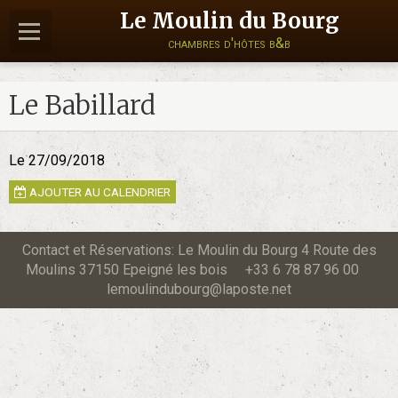
Le Moulin du Bourg
chambres d'hôtes b&b
Le Babillard
Le 27/09/2018
AJOUTER AU CALENDRIER
Contact et Réservations: Le Moulin du Bourg 4 Route des
Moulins 37150 Epeigné les bois +33 6 78 87 96 00
lemoulindubourg@laposte.net