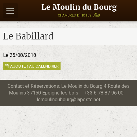
Le Moulin du Bourg
chambres d'hôtes b&b
Le Babillard
Le 25/08/2018
AJOUTER AU CALENDRIER
Contact et Réservations: Le Moulin du Bourg 4 Route des
Moulins 37150 Epeigné les bois +33 6 78 87 96 00
lemoulindubourg@laposte.net