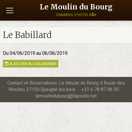
Le Moulin du Bourg
chambres d'hôtes b&b
Le Babillard
Du 04/06/2019
au 06/06/2019
AJOUTER AU CALENDRIER
Contact et Réservations: Le Moulin du Bourg 4 Route des
Moulins 37150 Epeigné les bois +33 6 78 87 96 00
lemoulindubourg@laposte.net