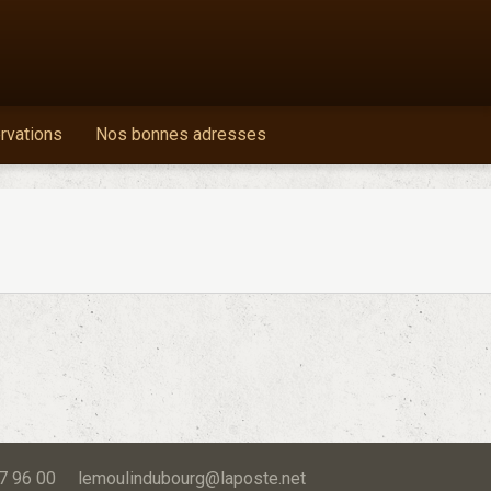
ervations
Nos bonnes adresses
 87 96 00 lemoulindubourg@laposte.net