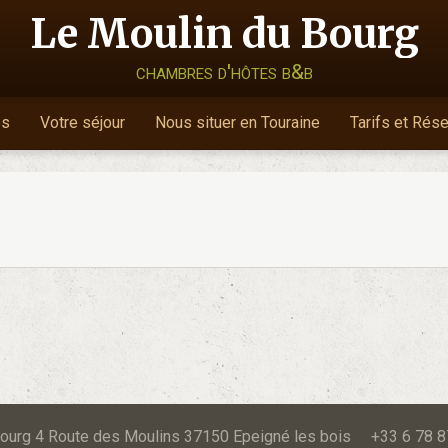
Le Moulin du Bourg
chambres d'hôtes b&b
es
Votre séjour
Nous situer en Touraine
Tarifs et Rés
u Bourg 4 Route des Moulins 37150 Epeigné les bois +33 6 78