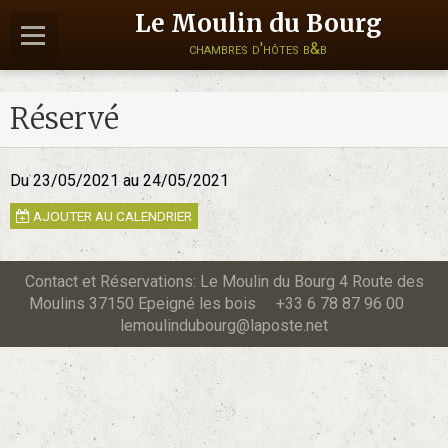
Le Moulin du Bourg
chambres d'hôtes b&b
Réservé
Du 23/05/2021
au 24/05/2021
AJOUTER AU CALENDRIER
Contact et Réservations: Le Moulin du Bourg 4 Route des
Moulins 37150 Epeigné les bois +33 6 78 87 96 00
lemoulindubourg@laposte.net