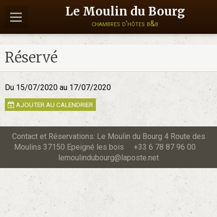
Le Moulin du Bourg
chambres d'hôtes b&b
Réservé
Du 15/07/2020
au 17/07/2020
AJOUTER AU CALENDRIER
Contact et Réservations: Le Moulin du Bourg 4 Route des
Moulins 37150 Epeigné les bois +33 6 78 87 96 00
lemoulindubourg@laposte.net