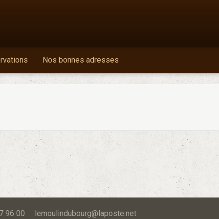
ervations
Nos bonnes adresses
 87 96 00 lemoulindubourg@laposte.net