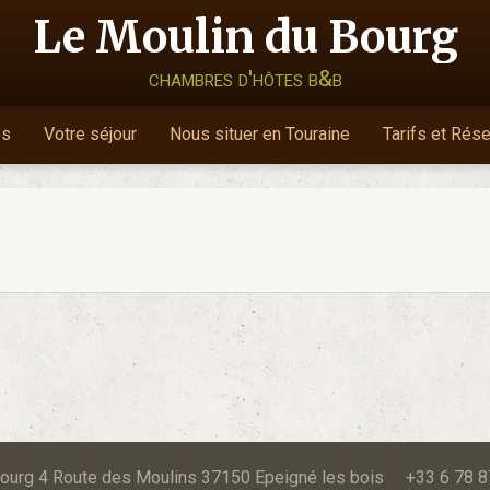
Le Moulin du Bourg
chambres d'hôtes b&b
es
Votre séjour
Nous situer en Touraine
Tarifs et Rés
u Bourg 4 Route des Moulins 37150 Epeigné les bois +33 6 78