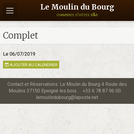
Le Moulin du Bourg
chambres d'hôtes b&b
Complet
Le 06/07/2019
AJOUTER AU CALENDRIER
Contact et Réservations: Le Moulin du Bourg 4 Route des
Moulins 37150 Epeigné les bois +33 6 78 87 96 00
lemoulindubourg@laposte.net