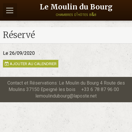
Le Moulin du Bourg
chambres d'hôtes b&b
Réservé
Le 26/09/2020
AJOUTER AU CALENDRIER
Contact et Réservations: Le Moulin du Bourg 4 Route des
Moulins 37150 Epeigné les bois +33 6 78 87 96 00
lemoulindubourg@laposte.net